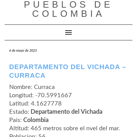
PUEBLOS DE
Saltar
al
COLOMBIA
contenido
Cambiar modo de navegación
6 de mayo de 2023
DEPARTAMENTO DEL VICHADA –
CURRACA
Nombre: Curraca
Longitud: -70.5991667
Latitud: 4.1627778
Estado:
Departamento del Vichada
Pais:
Colombia
Altitud: 465 metros sobre el nvel del mar.
Poblacion: 56