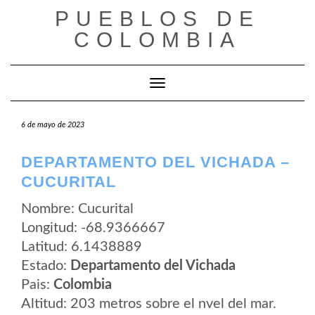
Saltar
PUEBLOS DE
al
contenido
COLOMBIA
Cambiar modo de navegación
6 de mayo de 2023
DEPARTAMENTO DEL VICHADA –
CUCURITAL
Nombre: Cucurital
Longitud: -68.9366667
Latitud: 6.1438889
Estado:
Departamento del Vichada
Pais:
Colombia
Altitud: 203 metros sobre el nvel del mar.