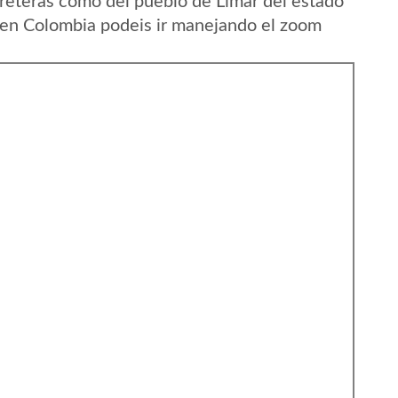
reteras como del pueblo de Limar del estado
 en Colombia podeis ir manejando el zoom