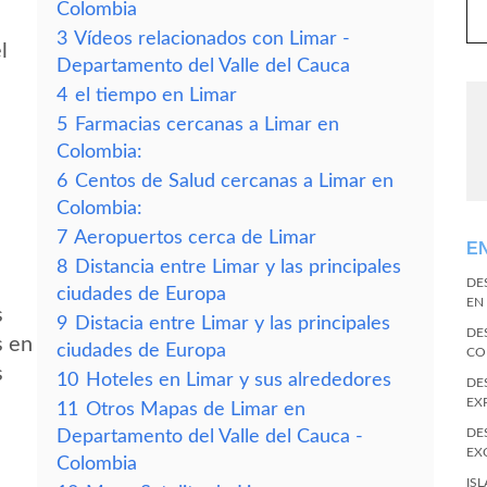
Colombia
3
Vídeos relacionados con Limar -
l
Departamento del Valle del Cauca
4
el tiempo en Limar
5
Farmacias cercanas a Limar en
Colombia:
6
Centos de Salud cercanas a Limar en
Colombia:
7
Aeropuertos cerca de Limar
E
8
Distancia entre Limar y las principales
DE
ciudades de Europa
EN
s
9
Distacia entre Limar y las principales
DE
s en
ciudades de Europa
CO
s
10
Hoteles en Limar y sus alrededores
DE
EX
11
Otros Mapas de Limar en
DE
Departamento del Valle del Cauca -
EX
Colombia
IS