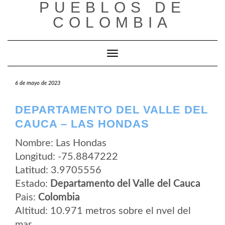
PUEBLOS DE
Saltar
al
COLOMBIA
contenido
Cambiar modo de navegación
6 de mayo de 2023
DEPARTAMENTO DEL VALLE DEL
CAUCA – LAS HONDAS
Nombre: Las Hondas
Longitud: -75.8847222
Latitud: 3.9705556
Estado:
Departamento del Valle del Cauca
Pais:
Colombia
Altitud: 10.971 metros sobre el nvel del
mar.