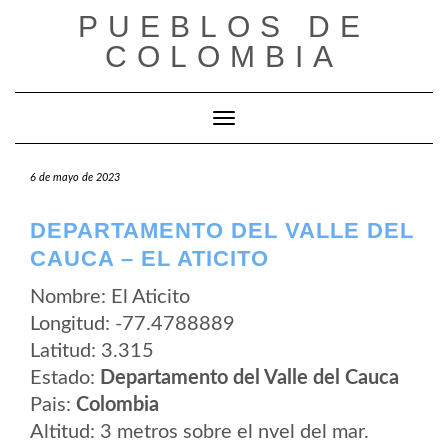
Saltar
PUEBLOS DE
al
contenido
COLOMBIA
Cambiar modo de navegación
6 de mayo de 2023
DEPARTAMENTO DEL VALLE DEL
CAUCA – EL ATICITO
Nombre: El Aticito
Longitud: -77.4788889
Latitud: 3.315
Estado:
Departamento del Valle del Cauca
Pais:
Colombia
Altitud: 3 metros sobre el nvel del mar.