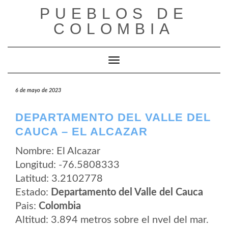
Saltar
PUEBLOS DE
al
contenido
COLOMBIA
Cambiar modo de navegación
6 de mayo de 2023
DEPARTAMENTO DEL VALLE DEL
CAUCA – EL ALCAZAR
Nombre: El Alcazar
Longitud: -76.5808333
Latitud: 3.2102778
Estado:
Departamento del Valle del Cauca
Pais:
Colombia
Altitud: 3.894 metros sobre el nvel del mar.