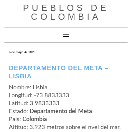
Saltar
PUEBLOS DE
al
contenido
COLOMBIA
Cambiar modo de navegación
6 de mayo de 2023
DEPARTAMENTO DEL META –
LISBIA
Nombre: Lisbia
Longitud: -73.8833333
Latitud: 3.9833333
Estado:
Departamento del Meta
Pais:
Colombia
Altitud: 3.923 metros sobre el nvel del mar.