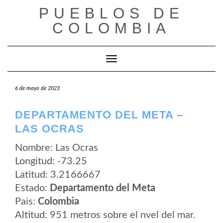
Saltar
PUEBLOS DE
al
contenido
COLOMBIA
Cambiar modo de navegación
6 de mayo de 2023
DEPARTAMENTO DEL META –
LAS OCRAS
Nombre: Las Ocras
Longitud: -73.25
Latitud: 3.2166667
Estado:
Departamento del Meta
Pais:
Colombia
Altitud: 951 metros sobre el nvel del mar.