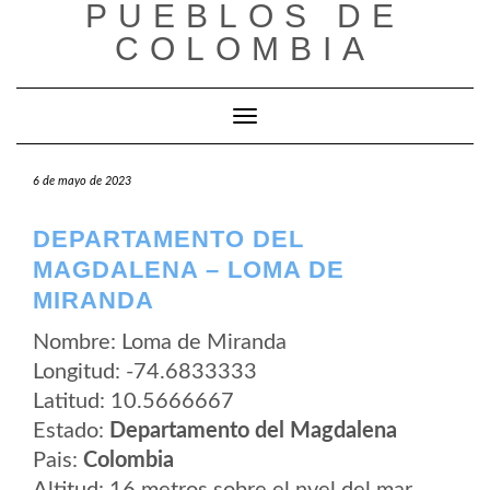
PUEBLOS DE
Saltar
al
COLOMBIA
contenido
Cambiar modo de navegación
6 de mayo de 2023
DEPARTAMENTO DEL
MAGDALENA – LOMA DE
MIRANDA
Nombre: Loma de Miranda
Longitud: -74.6833333
Latitud: 10.5666667
Estado:
Departamento del Magdalena
Pais:
Colombia