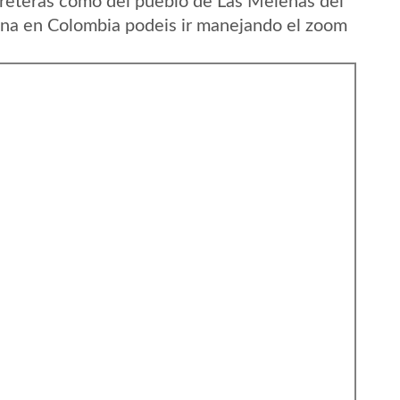
reteras como del pueblo de Las Melenas del
na en Colombia podeis ir manejando el zoom