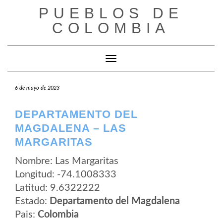
Saltar
PUEBLOS DE
al
contenido
COLOMBIA
Cambiar modo de navegación
6 de mayo de 2023
DEPARTAMENTO DEL
MAGDALENA – LAS
MARGARITAS
Nombre: Las Margaritas
Longitud: -74.1008333
Latitud: 9.6322222
Estado:
Departamento del Magdalena
Pais:
Colombia