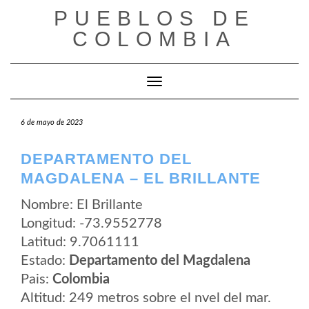
Saltar
PUEBLOS DE
al
contenido
COLOMBIA
Cambiar modo de navegación
6 de mayo de 2023
DEPARTAMENTO DEL
MAGDALENA – EL BRILLANTE
Nombre: El Brillante
Longitud: -73.9552778
Latitud: 9.7061111
Estado:
Departamento del Magdalena
Pais:
Colombia
Altitud: 249 metros sobre el nvel del mar.