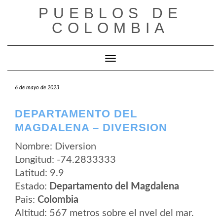
Saltar
PUEBLOS DE
al
contenido
COLOMBIA
Cambiar modo de navegación
6 de mayo de 2023
DEPARTAMENTO DEL
MAGDALENA – DIVERSION
Nombre: Diversion
Longitud: -74.2833333
Latitud: 9.9
Estado:
Departamento del Magdalena
Pais:
Colombia
Altitud: 567 metros sobre el nvel del mar.