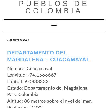
PUEBLOS DE
Saltar
al
COLOMBIA
contenido
Cambiar modo de navegación
6 de mayo de 2023
DEPARTAMENTO DEL
MAGDALENA – CUACAMAYAL
Nombre: Cuacamayal
Longitud: -74.1666667
Latitud: 9.0833333
Estado:
Departamento del Magdalena
Pais:
Colombia
Altitud: 88 metros sobre el nvel del mar.
Poblacion: 7.232