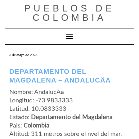
Saltar
PUEBLOS DE
al
contenido
COLOMBIA
Cambiar modo de navegación
6 de mayo de 2023
DEPARTAMENTO DEL
MAGDALENA – ANDALUCÃ­A
Nombre: AndalucÃ­a
Longitud: -73.9833333
Latitud: 10.0833333
Estado:
Departamento del Magdalena
Pais:
Colombia
Altitud: 311 metros sobre el nvel del mar.