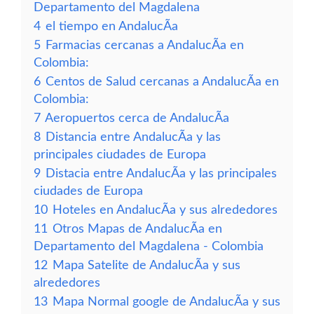
Departamento del Magdalena
4
el tiempo en AndalucÃ­a
5
Farmacias cercanas a AndalucÃ­a en
Colombia:
6
Centos de Salud cercanas a AndalucÃ­a en
Colombia:
7
Aeropuertos cerca de AndalucÃ­a
8
Distancia entre AndalucÃ­a y las
principales ciudades de Europa
9
Distacia entre AndalucÃ­a y las principales
ciudades de Europa
10
Hoteles en AndalucÃ­a y sus alrededores
11
Otros Mapas de AndalucÃ­a en
Departamento del Magdalena - Colombia
12
Mapa Satelite de AndalucÃ­a y sus
alrededores
13
Mapa Normal google de AndalucÃ­a y sus