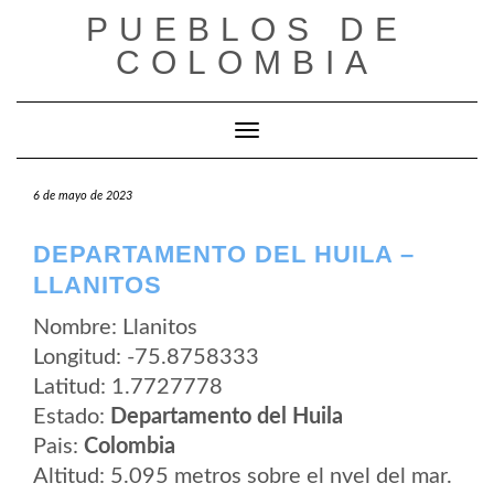
Saltar
PUEBLOS DE
al
contenido
COLOMBIA
Cambiar modo de navegación
6 de mayo de 2023
DEPARTAMENTO DEL HUILA –
LLANITOS
Nombre: Llanitos
Longitud: -75.8758333
Latitud: 1.7727778
Estado:
Departamento del Huila
Pais:
Colombia
Altitud: 5.095 metros sobre el nvel del mar.