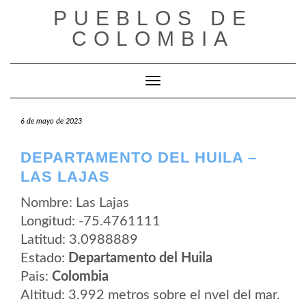
Saltar
PUEBLOS DE
al
contenido
COLOMBIA
Cambiar modo de navegación
6 de mayo de 2023
DEPARTAMENTO DEL HUILA –
LAS LAJAS
Nombre: Las Lajas
Longitud: -75.4761111
Latitud: 3.0988889
Estado:
Departamento del Huila
Pais:
Colombia
Altitud: 3.992 metros sobre el nvel del mar.