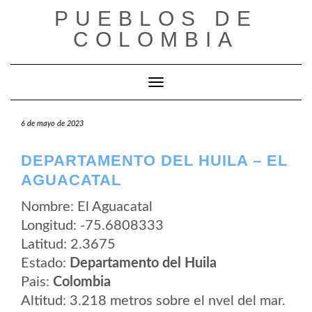
Saltar
PUEBLOS DE
al
contenido
COLOMBIA
Cambiar modo de navegación
6 de mayo de 2023
DEPARTAMENTO DEL HUILA – EL
AGUACATAL
Nombre: El Aguacatal
Longitud: -75.6808333
Latitud: 2.3675
Estado:
Departamento del Huila
Pais:
Colombia
Altitud: 3.218 metros sobre el nvel del mar.