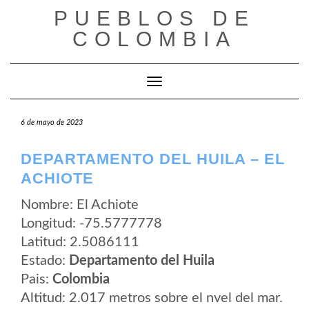
Saltar
PUEBLOS DE
al
contenido
COLOMBIA
Cambiar modo de navegación
6 de mayo de 2023
DEPARTAMENTO DEL HUILA – EL
ACHIOTE
Nombre: El Achiote
Longitud: -75.5777778
Latitud: 2.5086111
Estado:
Departamento del Huila
Pais:
Colombia
Altitud: 2.017 metros sobre el nvel del mar.