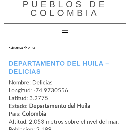
PUEBLOS DE
Saltar
al
COLOMBIA
contenido
Cambiar modo de navegación
6 de mayo de 2023
DEPARTAMENTO DEL HUILA –
DELICIAS
Nombre: Delicias
Longitud: -74.9730556
Latitud: 3.2775
Estado:
Departamento del Huila
Pais:
Colombia
Altitud: 2.053 metros sobre el nvel del mar.
Poblacion: 2.199