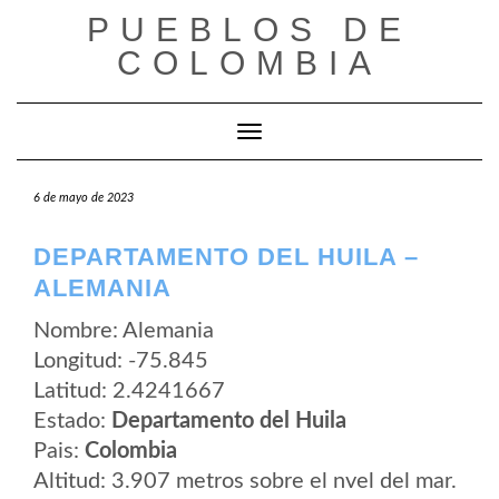
Saltar
PUEBLOS DE
al
contenido
COLOMBIA
Cambiar modo de navegación
6 de mayo de 2023
DEPARTAMENTO DEL HUILA –
ALEMANIA
Nombre: Alemania
Longitud: -75.845
Latitud: 2.4241667
Estado:
Departamento del Huila
Pais:
Colombia
Altitud: 3.907 metros sobre el nvel del mar.