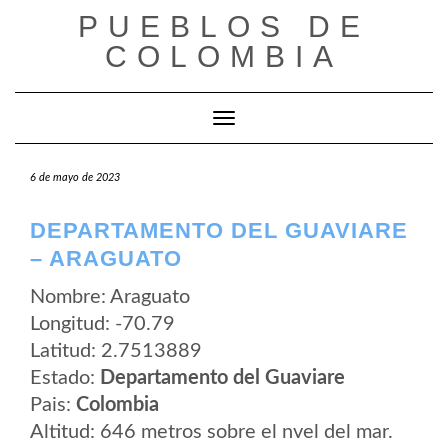
Saltar
PUEBLOS DE
al
contenido
COLOMBIA
Cambiar modo de navegación
6 de mayo de 2023
DEPARTAMENTO DEL GUAVIARE
– ARAGUATO
Nombre: Araguato
Longitud: -70.79
Latitud: 2.7513889
Estado:
Departamento del Guaviare
Pais:
Colombia
Altitud: 646 metros sobre el nvel del mar.