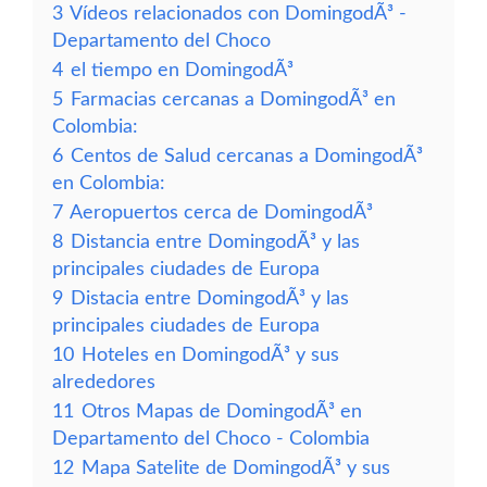
3
Vídeos relacionados con DomingodÃ³ -
Departamento del Choco
4
el tiempo en DomingodÃ³
5
Farmacias cercanas a DomingodÃ³ en
Colombia:
6
Centos de Salud cercanas a DomingodÃ³
en Colombia:
7
Aeropuertos cerca de DomingodÃ³
8
Distancia entre DomingodÃ³ y las
principales ciudades de Europa
9
Distacia entre DomingodÃ³ y las
principales ciudades de Europa
10
Hoteles en DomingodÃ³ y sus
alrededores
11
Otros Mapas de DomingodÃ³ en
Departamento del Choco - Colombia
12
Mapa Satelite de DomingodÃ³ y sus