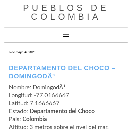
Saltar
PUEBLOS DE
al
contenido
COLOMBIA
Cambiar modo de navegación
6 de mayo de 2023
DEPARTAMENTO DEL CHOCO –
DOMINGODÃ³
Nombre: DomingodÃ³
Longitud: -77.0166667
Latitud: 7.1666667
Estado:
Departamento del Choco
Pais:
Colombia
Altitud: 3 metros sobre el nvel del mar.