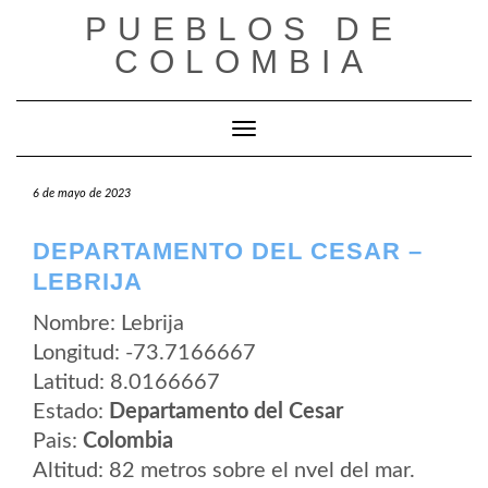
Saltar
PUEBLOS DE
al
contenido
COLOMBIA
Cambiar modo de navegación
6 de mayo de 2023
DEPARTAMENTO DEL CESAR –
LEBRIJA
Nombre: Lebrija
Longitud: -73.7166667
Latitud: 8.0166667
Estado:
Departamento del Cesar
Pais:
Colombia
Altitud: 82 metros sobre el nvel del mar.