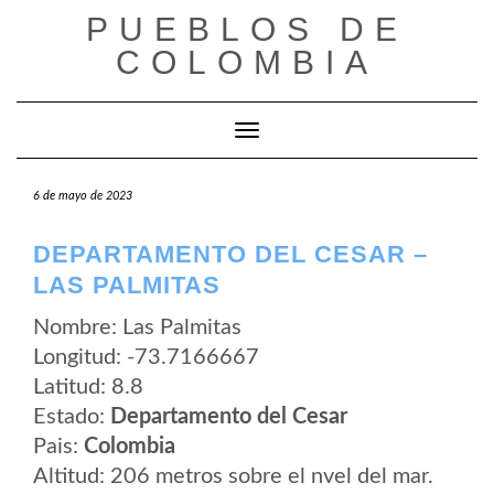
Saltar
PUEBLOS DE
al
contenido
COLOMBIA
Cambiar modo de navegación
6 de mayo de 2023
DEPARTAMENTO DEL CESAR –
LAS PALMITAS
Nombre: Las Palmitas
Longitud: -73.7166667
Latitud: 8.8
Estado:
Departamento del Cesar
Pais:
Colombia
Altitud: 206 metros sobre el nvel del mar.