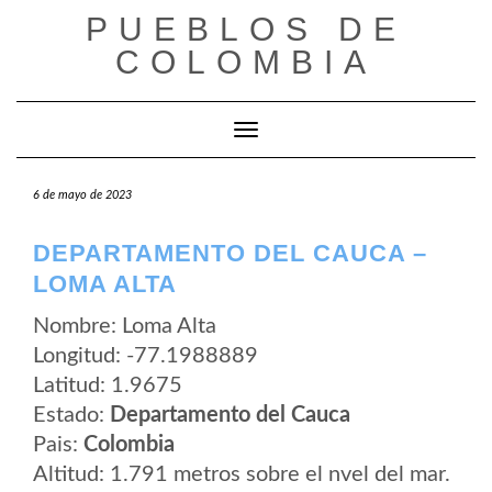
Saltar
PUEBLOS DE
al
contenido
COLOMBIA
Cambiar modo de navegación
6 de mayo de 2023
DEPARTAMENTO DEL CAUCA –
LOMA ALTA
Nombre: Loma Alta
Longitud: -77.1988889
Latitud: 1.9675
Estado:
Departamento del Cauca
Pais:
Colombia
Altitud: 1.791 metros sobre el nvel del mar.