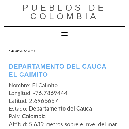
Saltar
PUEBLOS DE
al
contenido
COLOMBIA
Cambiar modo de navegación
6 de mayo de 2023
DEPARTAMENTO DEL CAUCA –
EL CAIMITO
Nombre: El Caimito
Longitud: -76.7869444
Latitud: 2.6966667
Estado:
Departamento del Cauca
Pais:
Colombia
Altitud: 5.639 metros sobre el nvel del mar.