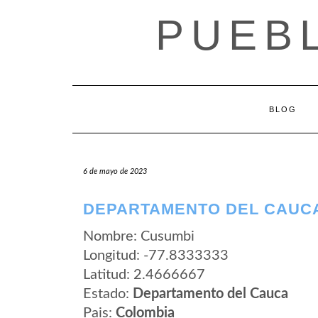
Saltar
PUEB
al
contenido
BLOG
6 de mayo de 2023
DEPARTAMENTO DEL CAUCA
Nombre: Cusumbi
Longitud: -77.8333333
Latitud: 2.4666667
Estado:
Departamento del Cauca
Pais:
Colombia