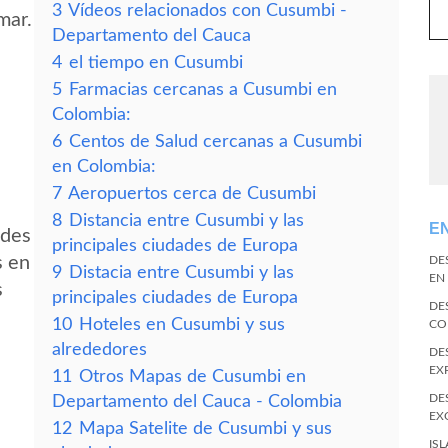
3
Vídeos relacionados con Cusumbi -
mar.
Departamento del Cauca
4
el tiempo en Cusumbi
5
Farmacias cercanas a Cusumbi en
Colombia:
6
Centos de Salud cercanas a Cusumbi
en Colombia:
7
Aeropuertos cerca de Cusumbi
8
Distancia entre Cusumbi y las
E
edes
principales ciudades de Europa
s en
DE
9
Distacia entre Cusumbi y las
EN
s
principales ciudades de Europa
DE
10
Hoteles en Cusumbi y sus
CO
alrededores
DE
EX
11
Otros Mapas de Cusumbi en
DE
Departamento del Cauca - Colombia
EX
12
Mapa Satelite de Cusumbi y sus
IS