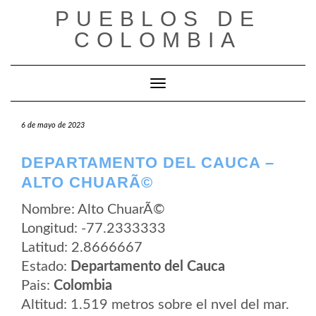
Saltar
PUEBLOS DE
al
contenido
COLOMBIA
Cambiar modo de navegación
6 de mayo de 2023
DEPARTAMENTO DEL CAUCA –
ALTO CHUARÃ©
Nombre: Alto ChuarÃ©
Longitud: -77.2333333
Latitud: 2.8666667
Estado:
Departamento del Cauca
Pais:
Colombia
Altitud: 1.519 metros sobre el nvel del mar.