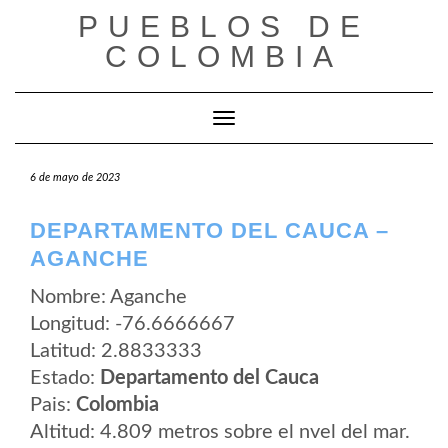
Saltar
PUEBLOS DE
al
contenido
COLOMBIA
Cambiar modo de navegación
6 de mayo de 2023
DEPARTAMENTO DEL CAUCA –
AGANCHE
Nombre: Aganche
Longitud: -76.6666667
Latitud: 2.8833333
Estado:
Departamento del Cauca
Pais:
Colombia
Altitud: 4.809 metros sobre el nvel del mar.