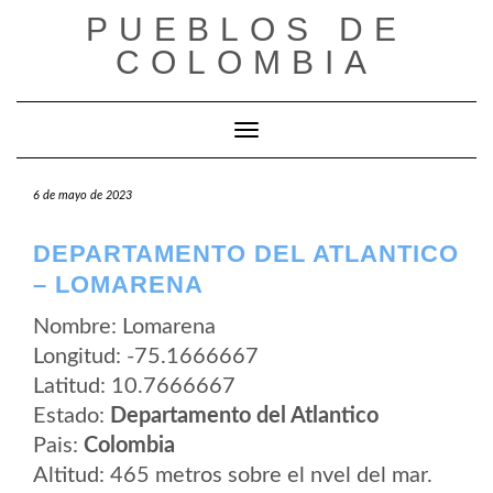
Saltar
PUEBLOS DE
al
contenido
COLOMBIA
Cambiar modo de navegación
6 de mayo de 2023
DEPARTAMENTO DEL ATLANTICO
– LOMARENA
Nombre: Lomarena
Longitud: -75.1666667
Latitud: 10.7666667
Estado:
Departamento del Atlantico
Pais:
Colombia
Altitud: 465 metros sobre el nvel del mar.