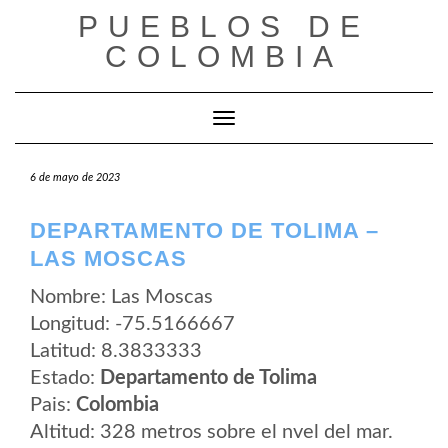
Saltar
PUEBLOS DE
al
contenido
COLOMBIA
Cambiar modo de navegación
6 de mayo de 2023
DEPARTAMENTO DE TOLIMA –
LAS MOSCAS
Nombre: Las Moscas
Longitud: -75.5166667
Latitud: 8.3833333
Estado:
Departamento de Tolima
Pais:
Colombia
Altitud: 328 metros sobre el nvel del mar.