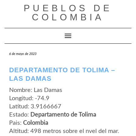
Saltar
PUEBLOS DE
al
contenido
COLOMBIA
Cambiar modo de navegación
6 de mayo de 2023
DEPARTAMENTO DE TOLIMA –
LAS DAMAS
Nombre: Las Damas
Longitud: -74.9
Latitud: 3.9166667
Estado:
Departamento de Tolima
Pais:
Colombia
Altitud: 498 metros sobre el nvel del mar.