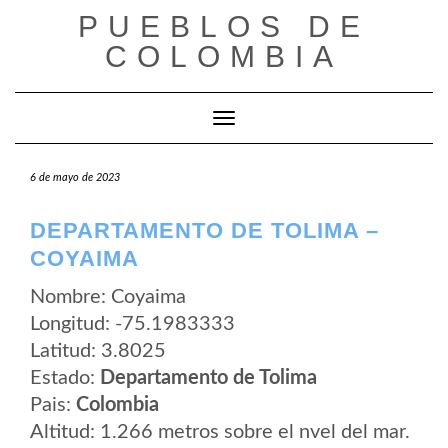
Saltar
PUEBLOS DE
al
contenido
COLOMBIA
Cambiar modo de navegación
6 de mayo de 2023
DEPARTAMENTO DE TOLIMA –
COYAIMA
Nombre: Coyaima
Longitud: -75.1983333
Latitud: 3.8025
Estado:
Departamento de Tolima
Pais:
Colombia
Altitud: 1.266 metros sobre el nvel del mar.