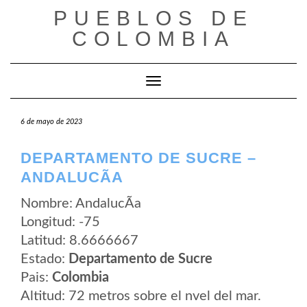
Saltar
PUEBLOS DE
al
contenido
COLOMBIA
Cambiar modo de navegación
6 de mayo de 2023
DEPARTAMENTO DE SUCRE –
ANDALUCÃ­A
Nombre: AndalucÃ­a
Longitud: -75
Latitud: 8.6666667
Estado:
Departamento de Sucre
Pais:
Colombia
Altitud: 72 metros sobre el nvel del mar.