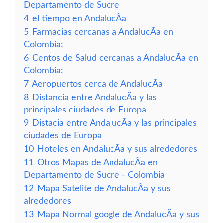
Departamento de Sucre
4
el tiempo en AndalucÃ­a
5
Farmacias cercanas a AndalucÃ­a en
Colombia:
6
Centos de Salud cercanas a AndalucÃ­a en
Colombia:
7
Aeropuertos cerca de AndalucÃ­a
8
Distancia entre AndalucÃ­a y las
principales ciudades de Europa
9
Distacia entre AndalucÃ­a y las principales
ciudades de Europa
10
Hoteles en AndalucÃ­a y sus alrededores
11
Otros Mapas de AndalucÃ­a en
Departamento de Sucre - Colombia
12
Mapa Satelite de AndalucÃ­a y sus
alrededores
13
Mapa Normal google de AndalucÃ­a y sus