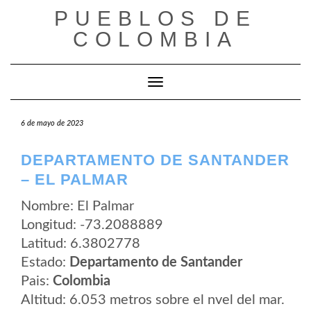
Saltar
PUEBLOS DE
al
contenido
COLOMBIA
Cambiar modo de navegación
6 de mayo de 2023
DEPARTAMENTO DE SANTANDER
– EL PALMAR
Nombre: El Palmar
Longitud: -73.2088889
Latitud: 6.3802778
Estado:
Departamento de Santander
Pais:
Colombia
Altitud: 6.053 metros sobre el nvel del mar.