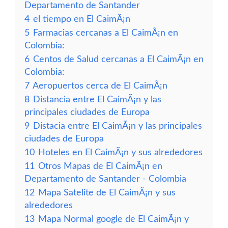
Departamento de Santander
4
el tiempo en El CaimÃ¡n
5
Farmacias cercanas a El CaimÃ¡n en
Colombia:
6
Centos de Salud cercanas a El CaimÃ¡n en
Colombia:
7
Aeropuertos cerca de El CaimÃ¡n
8
Distancia entre El CaimÃ¡n y las
principales ciudades de Europa
9
Distacia entre El CaimÃ¡n y las principales
ciudades de Europa
10
Hoteles en El CaimÃ¡n y sus alrededores
11
Otros Mapas de El CaimÃ¡n en
Departamento de Santander - Colombia
12
Mapa Satelite de El CaimÃ¡n y sus
alrededores
13
Mapa Normal google de El CaimÃ¡n y