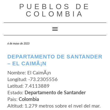
Saltar
PUEBLOS DE
al
contenido
COLOMBIA
Cambiar modo de navegación
6 de mayo de 2023
DEPARTAMENTO DE SANTANDER
– EL CAIMÃ¡N
Nombre: El CaimÃ¡n
Longitud: -73.2305556
Latitud: 7.4113889
Estado:
Departamento de Santander
Pais:
Colombia
Altitud: 1.279 metros sobre el nvel del mar.