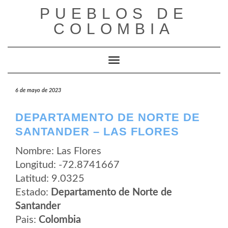
Saltar
PUEBLOS DE
al
contenido
COLOMBIA
Cambiar modo de navegación
6 de mayo de 2023
DEPARTAMENTO DE NORTE DE
SANTANDER – LAS FLORES
Nombre: Las Flores
Longitud: -72.8741667
Latitud: 9.0325
Estado:
Departamento de Norte de
Santander
Pais:
Colombia