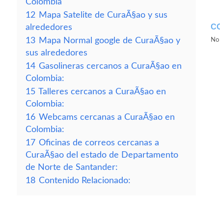
Colombia
12
Mapa Satelite de CuraÃ§ao y sus
C
alrededores
13
Mapa Normal google de CuraÃ§ao y
No 
sus alrededores
14
Gasolineras cercanos a CuraÃ§ao en
Colombia:
15
Talleres cercanos a CuraÃ§ao en
Colombia:
16
Webcams cercanas a CuraÃ§ao en
Colombia:
17
Oficinas de correos cercanas a
CuraÃ§ao del estado de Departamento
de Norte de Santander:
18
Contenido Relacionado: