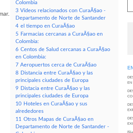
Colombia
3
Vídeos relacionados con CuraÃ§ao -
mar.
Departamento de Norte de Santander
4
el tiempo en CuraÃ§ao
5
Farmacias cercanas a CuraÃ§ao en
Colombia:
6
Centos de Salud cercanas a CuraÃ§ao
en Colombia:
7
Aeropuertos cerca de CuraÃ§ao
E
8
Distancia entre CuraÃ§ao y las
DE
principales ciudades de Europa
EN
9
Distacia entre CuraÃ§ao y las
DE
principales ciudades de Europa
CO
10
Hoteles en CuraÃ§ao y sus
DE
EX
alrededores
DE
11
Otros Mapas de CuraÃ§ao en
EX
Departamento de Norte de Santander -
IS