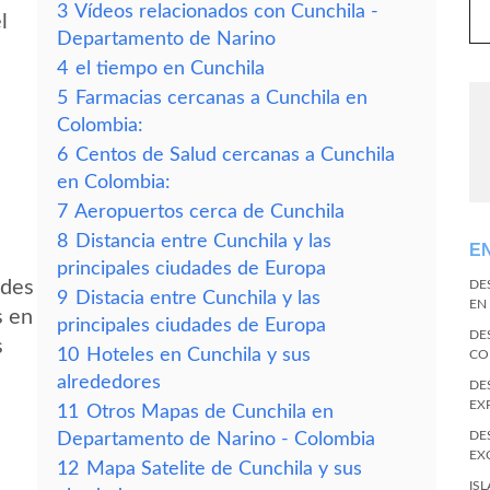
3
Vídeos relacionados con Cunchila -
l
Departamento de Narino
4
el tiempo en Cunchila
5
Farmacias cercanas a Cunchila en
Colombia:
6
Centos de Salud cercanas a Cunchila
en Colombia:
7
Aeropuertos cerca de Cunchila
8
Distancia entre Cunchila y las
E
principales ciudades de Europa
edes
DE
9
Distacia entre Cunchila y las
EN
s en
principales ciudades de Europa
DE
s
10
Hoteles en Cunchila y sus
CO
alrededores
DE
EX
11
Otros Mapas de Cunchila en
DE
Departamento de Narino - Colombia
EX
12
Mapa Satelite de Cunchila y sus
IS