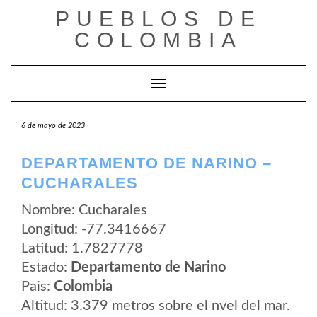
Saltar
PUEBLOS DE
al
contenido
COLOMBIA
Cambiar modo de navegación
6 de mayo de 2023
DEPARTAMENTO DE NARINO –
CUCHARALES
Nombre: Cucharales
Longitud: -77.3416667
Latitud: 1.7827778
Estado:
Departamento de Narino
Pais:
Colombia
Altitud: 3.379 metros sobre el nvel del mar.