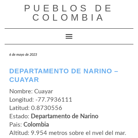
Saltar
PUEBLOS DE
al
contenido
COLOMBIA
Cambiar modo de navegación
6 de mayo de 2023
DEPARTAMENTO DE NARINO –
CUAYAR
Nombre: Cuayar
Longitud: -77.7936111
Latitud: 0.8730556
Estado:
Departamento de Narino
Pais:
Colombia
Altitud: 9.954 metros sobre el nvel del mar.