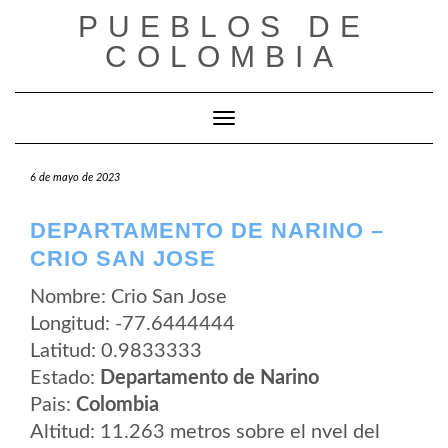
Saltar
PUEBLOS DE
al
contenido
COLOMBIA
Cambiar modo de navegación
6 de mayo de 2023
DEPARTAMENTO DE NARINO –
CRIO SAN JOSE
Nombre: Crio San Jose
Longitud: -77.6444444
Latitud: 0.9833333
Estado:
Departamento de Narino
Pais:
Colombia
Altitud: 11.263 metros sobre el nvel del