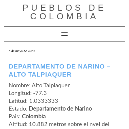
Saltar
PUEBLOS DE
al
contenido
COLOMBIA
Cambiar modo de navegación
6 de mayo de 2023
DEPARTAMENTO DE NARINO –
ALTO TALPIAQUER
Nombre: Alto Talpiaquer
Longitud: -77.3
Latitud: 1.0333333
Estado:
Departamento de Narino
Pais:
Colombia
Altitud: 10.882 metros sobre el nvel del