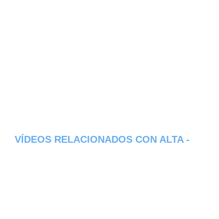
VÍDEOS RELACIONADOS CON ALTA -
DEPARTAMENTO DE NARINO
Aqui os dejamos algunos de los videos que
hemos encontrado del pueblo Alta del
estado de Departamento de Narino en