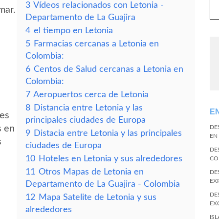
3
Vídeos relacionados con Letonia -
mar.
Departamento de La Guajira
4
el tiempo en Letonia
5
Farmacias cercanas a Letonia en
Colombia:
6
Centos de Salud cercanas a Letonia en
Colombia:
7
Aeropuertos cerca de Letonia
8
Distancia entre Letonia y las
E
des
principales ciudades de Europa
s en
DE
9
Distacia entre Letonia y las principales
EN
s
ciudades de Europa
DE
10
Hoteles en Letonia y sus alrededores
CO
11
Otros Mapas de Letonia en
DE
EX
Departamento de La Guajira - Colombia
DE
12
Mapa Satelite de Letonia y sus
EX
alrededores
IS