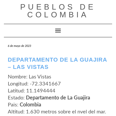
Saltar
PUEBLOS DE
al
contenido
COLOMBIA
Cambiar modo de navegación
6 de mayo de 2023
DEPARTAMENTO DE LA GUAJIRA
– LAS VISTAS
Nombre: Las Vistas
Longitud: -72.3341667
Latitud: 11.1494444
Estado:
Departamento de La Guajira
Pais:
Colombia
Altitud: 1.630 metros sobre el nvel del mar.