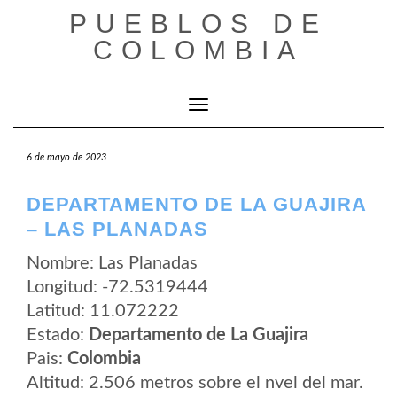
Saltar
PUEBLOS DE
al
contenido
COLOMBIA
Cambiar modo de navegación
6 de mayo de 2023
DEPARTAMENTO DE LA GUAJIRA
– LAS PLANADAS
Nombre: Las Planadas
Longitud: -72.5319444
Latitud: 11.072222
Estado:
Departamento de La Guajira
Pais:
Colombia
Altitud: 2.506 metros sobre el nvel del mar.