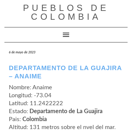
Saltar
PUEBLOS DE
al
contenido
COLOMBIA
Cambiar modo de navegación
6 de mayo de 2023
DEPARTAMENTO DE LA GUAJIRA
– ANAIME
Nombre: Anaime
Longitud: -73.04
Latitud: 11.2422222
Estado:
Departamento de La Guajira
Pais:
Colombia
Altitud: 131 metros sobre el nvel del mar.