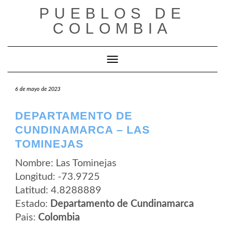
Saltar
PUEBLOS DE
al
contenido
COLOMBIA
Cambiar modo de navegación
6 de mayo de 2023
DEPARTAMENTO DE
CUNDINAMARCA – LAS
TOMINEJAS
Nombre: Las Tominejas
Longitud: -73.9725
Latitud: 4.8288889
Estado:
Departamento de Cundinamarca
Pais:
Colombia